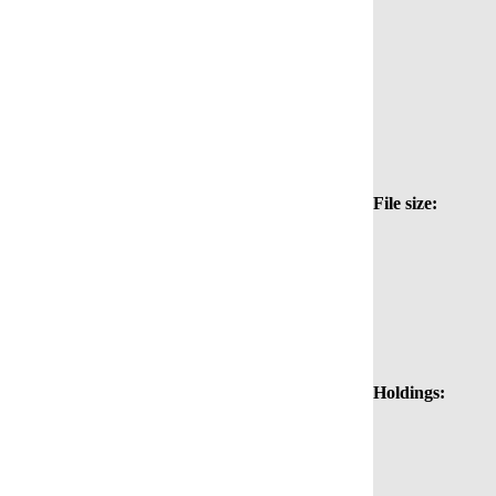
File size:
Holdings: