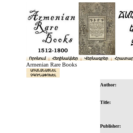
Որոնում
Հեղինակներ
Վերնագրեր
Հրատար
Armenian Rare Books
ԱՌԱՆՁՆԱՑՆԵԼ
ՉԳՈՒՆԱՓՈԽԵԼ
Author:
Title:
Publisher: