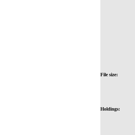
File size:
Holdings: