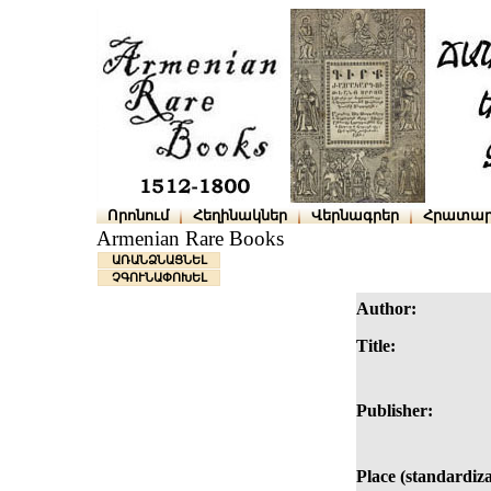
Որոնում
Հեղինակներ
Վերնագրեր
Հրատար
Armenian Rare Books
ԱՌԱՆՁՆԱՑՆԵԼ
ՉԳՈՒՆԱՓՈԽԵԼ
Author:
Title:
Publisher:
Place (standardiza