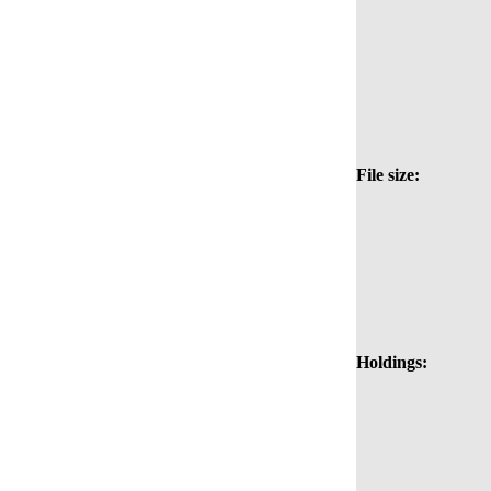
File size:
Holdings: