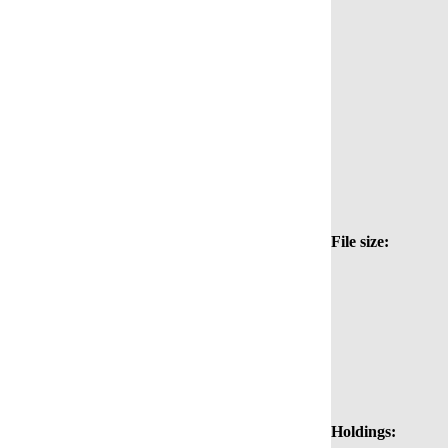
File size:
Holdings: