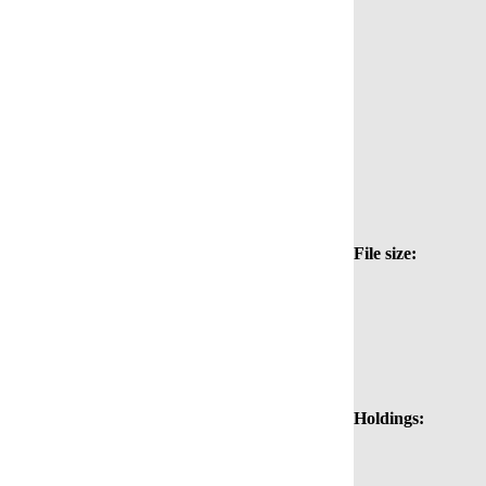
File size:
Holdings: