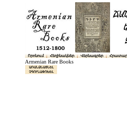
Որոնում
Հեղինակներ
Վերնագրեր
Հրատար
Armenian Rare Books
ԱՌԱՆՁՆԱՑՆԵԼ
ՉԳՈՒՆԱՓՈԽԵԼ