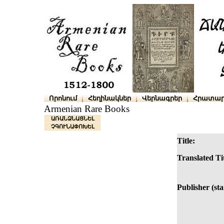
Որոնում
Հեղինակներ
Վերնագրեր
Հրատար
Armenian Rare Books
ԱՌԱՆՁՆԱՑՆԵԼ
ՉԳՈՒՆԱՓՈԽԵԼ
Title:
Translated Tit
Publisher (st