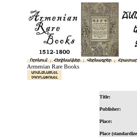
Որոնում
Հեղինակներ
Վերնագրեր
Հրատար
Armenian Rare Books
ԱՌԱՆՁՆԱՑՆԵԼ
ՉԳՈՒՆԱՓՈԽԵԼ
Title:
Publisher:
Place:
Place (standardize