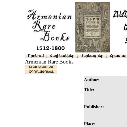
Որոնում
Հեղինակներ
Վերնագրեր
Հրատար
Armenian Rare Books
ԱՌԱՆՁՆԱՑՆԵԼ
ՉԳՈՒՆԱՓՈԽԵԼ
Author:
Title:
Publisher:
Place: