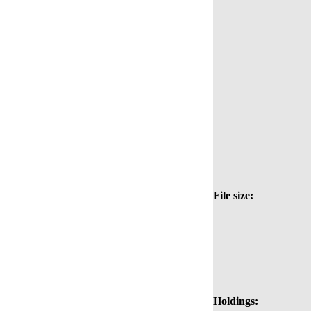
File size:
Holdings: