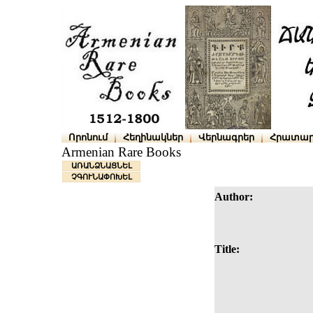
Որոնում
Հեղինակներ
Վերնագրեր
Հրատար
Armenian Rare Books
ԱՌԱՆՁՆԱՑՆԵԼ
ՉԳՈՒՆԱՓՈԽԵԼ
Author:
Title: