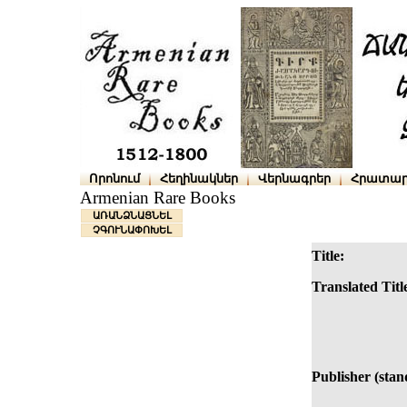
Որոնում
Հեղինակներ
Վերնագրեր
Հրատար
Armenian Rare Books
ԱՌԱՆՁՆԱՑՆԵԼ
ՉԳՈՒՆԱՓՈԽԵԼ
Title:
Translated Titl
Publisher (stan