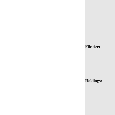
File size:
Holdings: