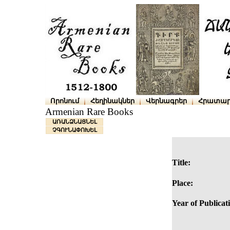
Որոնում
Հեղինակներ
Վերնագրեր
Հրատար
Armenian Rare Books
ԱՌԱՆՁՆԱՑՆԵԼ
ՉԳՈՒՆԱՓՈԽԵԼ
Title:
Place:
Year of Publicat