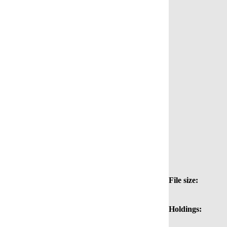
File size:
Holdings: