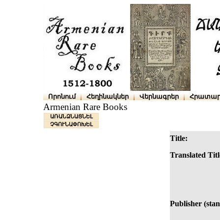
Որոնում
Հեղինակներ
Վերնագրեր
Հրատար
Armenian Rare Books
ԱՌԱՆՁՆԱՑՆԵԼ
ՉԳՈՒՆԱՓՈԽԵԼ
Title:
Translated Titl
Publisher (sta