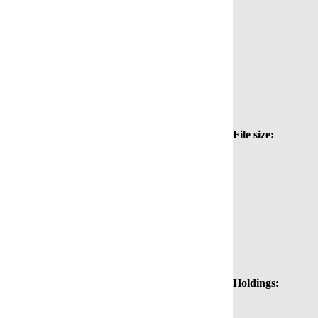
File size:
Holdings: