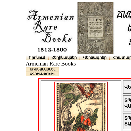
Որոնում
Հեղինակներ
Վերնագրեր
Հրատար
Armenian Rare Books
ԱՌԱՆՁՆԱՑՆԵԼ
ՉԳՈՒՆԱՓՈԽԵԼ
Վ
Տ
Վ
Տ
Տ