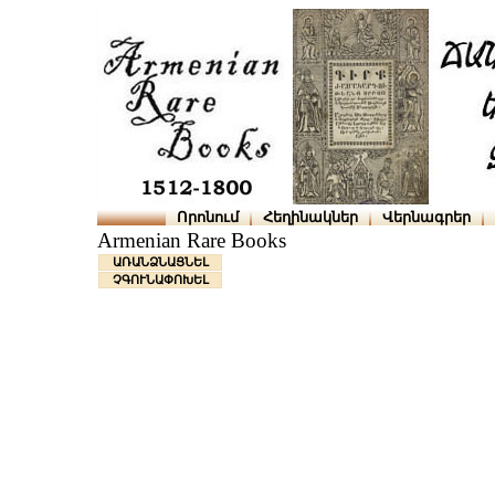
Որոնում
Հեղինակներ
Վերնագրեր
Armenian Rare Books
ԱՌԱՆՁՆԱՑՆԵԼ
ՉԳՈՒՆԱՓՈԽԵԼ