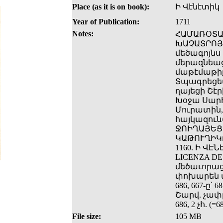
Place (as it is on book):
Ի Վէնէտիկ
Year of Publication:
1711
Notes:
ՀԱՄԱՌՕՏԱԿ
ԽԱՉԱՏՐՈՅ/
մեծագոյնս 
մերազնեաց
մաթէմաթիք
Տպագրեցեա
ղայեցի Շէ
Խօջա Սարհ
Մուրատին,
հայկազուն
ՋՈԻՂԱՅԵՑԻ
ԿԱԹՈՒՂԻԿՈՍ
1160. Ի ՎԷ
LICENZA DE
մեծաւորաց
փոխարեն տպվա
686, 667-ը՝ 68
Շարվ. չափը 
686, 2 չհ. (=
File size:
105 MB