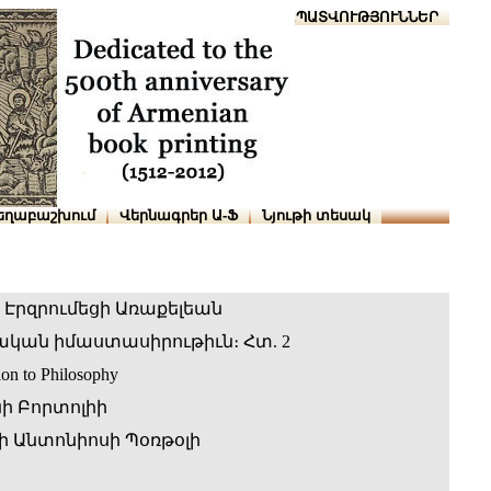
Տուն
Օգնություն
ՆԱԽԱՊԱՏՎՈՒԹՅՈՒՆՆԵՐ
եղաբաշխում
Վերնագրեր Ա-Ֆ
Նյութի տեսակ
Էրզրումեցի Առաքելեան
ան իմաստասիրութիւն։ Հտ. 2
ion to Philosophy
ի Բորտոլիի
 Անտոնիոսի Պօռթօլի