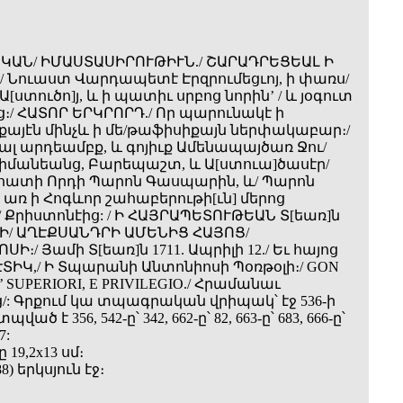
ԱՆ/ ԻՄԱՍՏԱՍԻՐՈՒԹԻՒՆ./ ՇԱՐԱԴՐԵՑԵԱԼ Ի
 Նուաստ Վարդապետէ Էրզրումեցւոյ, ի փառս/
Ա[ստուծո]յ, և ի պատիւ սրբոց նորին’ / և յօգուտ
։/ ՀԱՏՈՐ ԵՐԿՐՈՐԴ./ Որ պարունակէ ի
այէն մինչև ի մե/թաֆիսիքայն ներփակաբար։/
լ արդեամբք, և գոյիւք Ամենապայծառ Ջու/
րիմանեանց, Բարեպաշտ, և Ա[ստուա]ծասէր/
ատի Որդի Պարոն Գասպարին, և/ Պարոն
 առ ի Հոգևոր շահաբերութի[ւն] մերոց
/ Քրիստոնէից: / Ի ՀԱՅՐԱՊԵՏՈՒԹԵԱՆ Տ[եառ]ն
/ ԱՂԷՔՍԱՆԴՐԻ ԱՄԵՆԻՑ ՀԱՅՈՑ/
Ի։/ Յամի Տ[եառ]ն 1711. Ապրիլի 12./ Եւ հայոց
ՆԷՏԻԿ,/ Ի Տպարանի Անտոնիոսի Պօռթօլի։/ GON
’ SUPERIORI, E PRIVILEGIO./ Հրամանաւ
/: Գրքում կա տպագրական վրիպակ՝ էջ 536-ի
ծ է 356, 542-ը՝ 342, 662-ը՝ 82, 663-ը՝ 683, 666-ը՝
7:
19,2x13 սմ։
688) երկսյուն էջ։