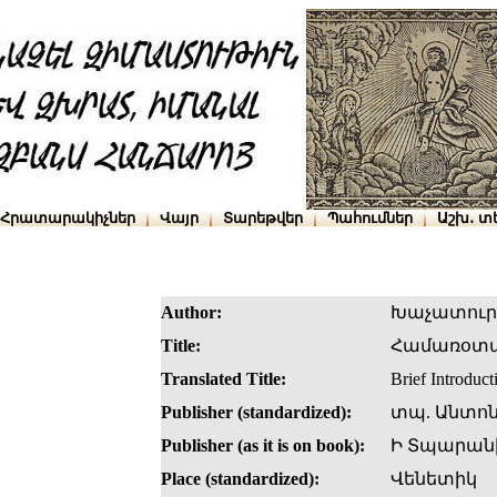
Հրատարակիչներ
Վայր
Տարեթվեր
Պահումներ
Աշխ․ տ
Author:
Խաչատուր 
Title:
Համառօտակ
Translated Title:
Brief Introduct
Publisher (standardized):
տպ. Անտոն
Publisher (as it is on book):
Ի Տպարանի
Place (standardized):
Վենետիկ