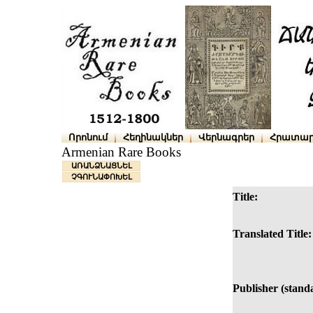
Որոնում
Հեղինակներ
Վերնագրեր
Հրատար
Armenian Rare Books
ԱՌԱՆՁՆԱՑՆԵԼ
ՉԳՈՒՆԱՓՈԽԵԼ
Title:
Translated Title:
Publisher (stand