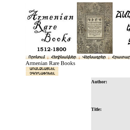
Որոնում
Հեղինակներ
Վերնագրեր
Հրատար
Armenian Rare Books
ԱՌԱՆՁՆԱՑՆԵԼ
ՉԳՈՒՆԱՓՈԽԵԼ
Author:
Title: