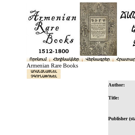
Որոնում
Հեղինակներ
Վերնագրեր
Հրատար
Armenian Rare Books
ԱՌԱՆՁՆԱՑՆԵԼ
ՉԳՈՒՆԱՓՈԽԵԼ
Author:
Title:
Publisher (s