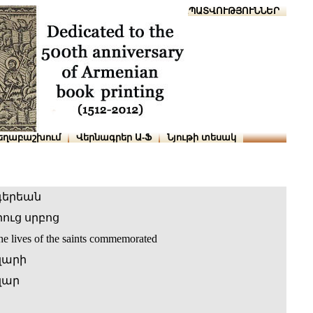
Տուն
Օգնություն
ՆԱԽԱՊԱՏՎՈՒԹՅՈՒՆՆԵՐ
եղաբաշխում
Վերնագրեր Ա-Ֆ
Նյութի տեսակ
գերեան
ուց սրբոց
he lives of the saints commemorated
զարի
զար