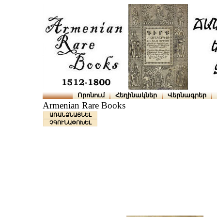
Որոնում
Հեղինակներ
Վերնագրեր
Armenian Rare Books
ԱՌԱՆՁՆԱՑՆԵԼ
ՉԳՈՒՆԱՓՈԽԵԼ