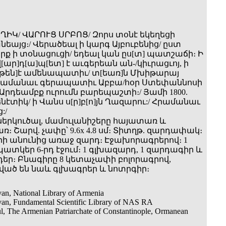
ԱՂԻԿ/ ՎԱՐՈՒՑ ՍՐԲՈՑ/ Զորս տօնէ եկեղեցի
եայց։/ Վերածեալ ի կարգ Այբուբենից/ ըստ
րք ի տօնացուցի/ եդեալ կան ըս[տ] պատշաճի։ Ի
վ[ար]դ[ա]պ[ետ] է աւգերեան ան-/կիւրացւոյ, ի
թեն]է ամենապատիւ/ տ[եառ]ն Մխիթարայ
Հրամանաւ գերապատիւ Աբբա/հօր Ստեփաննոսի
 Արդեամբք ուրումն բարեպաշտի։/ Յամի 1800.
ենէտիկ/ ի Վանս ս[ր]բ[ո]յն Ղազարու:/ Հրամանաւ
:/
սներկուծալ, մամուլանիշերը հայատառ և
 Շարվ. չափը՝ 9.6x 4.8 սմ։ Տիտղթ. զարդափակ։
րի անունից առաջ զարդ։ Էջախորագրերով։ 1
ատկեր 6-րդ էջում։ 1 գլխազարդ, 1 զարդագիր և
եր։ Բնագիրը 8 կետաչափի բոլորագրով,
ած են նաև գլխագրեր և նոտրգիր։
an, National Library of Armenia
van, Fundamental Scientific Library of NAS RA
ul, The Armenian Patriarchate of Constantinople, Ormanean