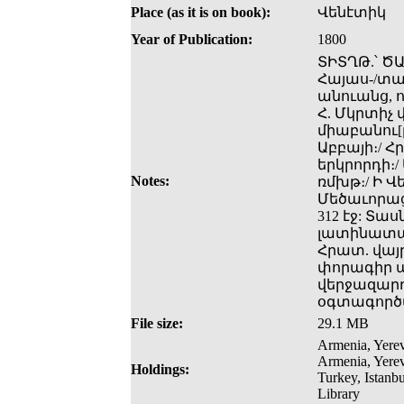
Place (as it is on book):
Վենէտիկ
Year of Publication:
1800
ՏԻՏՂԹ.՝ Ծ
Հայաս-/տան
անուանց, ո
Հ. Մկրտիչ 
միաբանու[
Աբբայի։/ 
երկրորդի։/
Notes:
ռմխթ։/ Ի Վ
Մեծաւորաց
312 էջ: Տա
լատինատառ։
Հրատ. վայ
փորագիր պ
վերջազարդ
օգտագործվ
File size:
29.1 MB
Armenia, Yerev
Armenia, Yere
Holdings:
Turkey, Istanb
Library