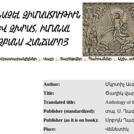
Հրատարակիչներ
Վայր
Տարեթվեր
Պահումներ
Աշխ․ տ
Author:
Մկրտիչ Աւ
Title:
Ծաղիկ վար
Translated title:
Anthology of t
Publisher (standardized):
տպ. Ս. Ղա
Publisher (as it is on book):
Սրբոյն Ղա
Place:
Վենետիկ