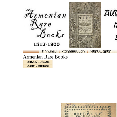
Որոնում
Հեղինակներ
Վերնագրեր
Armenian Rare Books
ԱՌԱՆՁՆԱՑՆԵԼ
ՉԳՈՒՆԱՓՈԽԵԼ