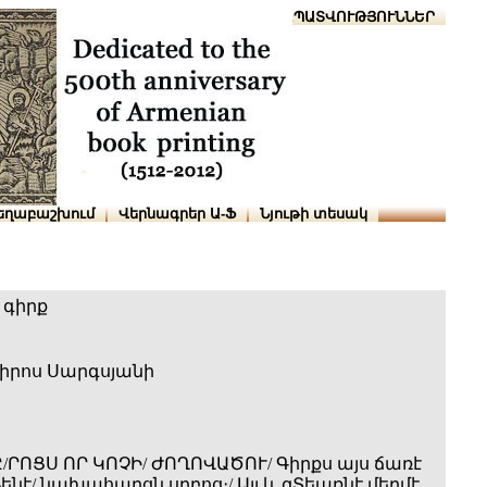
Տուն
Օգնություն
ՆԱԽԱՊԱՏՎՈՒԹՅՈՒՆՆԵՐ
եղաբաշխում
Վերնագրեր Ա-Ֆ
Նյութի տեսակ
 գիրք
իրոս Սարգսյանի
/ՐՈՑՍ ՈՐ ԿՈՉԻ/ ԺՈՂՈՎԱԾՈՒ/ Գիրքս այս ճառէ
է/ նախահարցն սրբոց։/ Այլ և զՏեառնէ մերմէ.