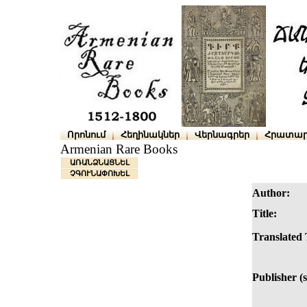
Որոնում
Հեղինակներ
Վերնագրեր
Հրատար
Armenian Rare Books
ԱՌԱՆՁՆԱՑՆԵԼ
ՉԳՈՒՆԱՓՈԽԵԼ
Author:
Title:
Translated T
Publisher (