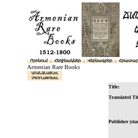
Որոնում
Հեղինակներ
Վերնագրեր
Հրատար
Armenian Rare Books
ԱՌԱՆՁՆԱՑՆԵԼ
ՉԳՈՒՆԱՓՈԽԵԼ
Title:
Translated Tit
Publisher (st