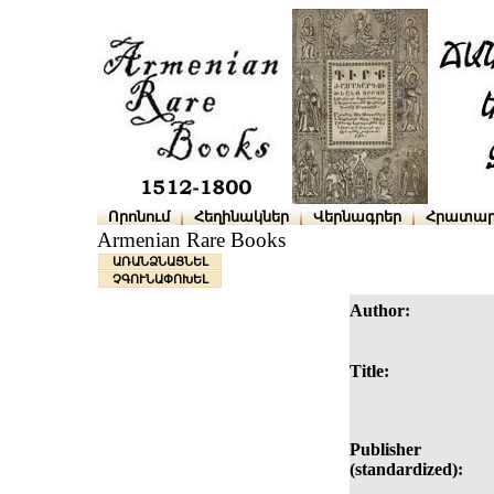
Որոնում
Հեղինակներ
Վերնագրեր
Հրատար
Armenian Rare Books
ԱՌԱՆՁՆԱՑՆԵԼ
ՉԳՈՒՆԱՓՈԽԵԼ
Author:
Title:
Publisher
(standardized):