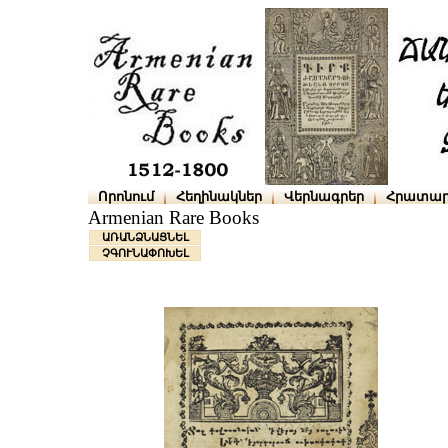
Որոնում
Հեղինակներ
Վերնագրեր
Հրատար
Armenian Rare Books
ԱՌԱՆՁՆԱՑՆԵԼ
ՉԳՈՒՆԱՓՈԽԵԼ