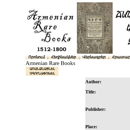
Որոնում
Հեղինակներ
Վերնագրեր
Հրատար
Armenian Rare Books
ԱՌԱՆՁՆԱՑՆԵԼ
ՉԳՈՒՆԱՓՈԽԵԼ
Author:
Title:
Publisher:
Place: