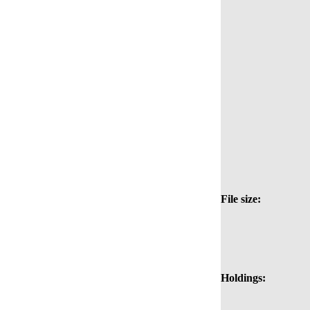
File size:
Holdings: