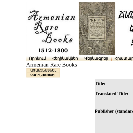
Որոնում
Հեղինակներ
Վերնագրեր
Հրատար
Armenian Rare Books
ԱՌԱՆՁՆԱՑՆԵԼ
ՉԳՈՒՆԱՓՈԽԵԼ
Title:
Translated Title:
Publisher (standar