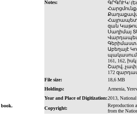
Notes:
ԳՐԳՈՒԿ/ (Ե
Հարցմունք/
Քաղաքավար
Հայրապետո
զան Կաթուղ
Սաղիմայ Տ
Վարդապետին
Գերիմաստ/
Աբեղայէ Կոս
պակասում ե
161, 162, 
Շարվ. չափը
172 զարդա
File size:
18,6 MB
Holdings:
Armenia, Yerev
Year and Place of Digitization:
2013, National
Reproduction a
e book.
Copyright:
from the Natio