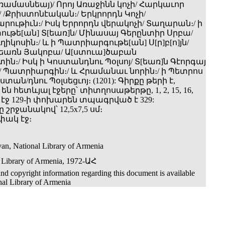
ռամասնեայ)/ Որոյ Առաջինն կոչի/ Հարկաւոր
 /Քրիստոնէական։/ Երկրորդն Կոչի/
ութիւն։/ Իսկ Երրորդն վերակոչի/ Տաղարան։/ ի
ւթե[ան] Տ[եառ]ն/ Մինասայ Գերընտիր Սրբա/
իկոսին։/ և ի Պատրիարգութե[ան] Ս[ր]բ[ո]յն/
եառն Յակոբա/ Ա[ստուա]ծաբան
։/ Իսկ ի Կոստանդնու Պօլսոյ/ Տ[եառ]ն Գէորգայ
 Պատրիարգին։/ և Հրամանաւ նորին։/ ի Պետրոս
տան/դնու Պօլսեցւոյ։ (1201): Գիրքը թերի է,
ն հետևյալ էջերը՝ տիտղոսաթերթը, 1, 2, 15, 16,
իսկ էջ 129-ի փոխարեն տպագրված է 329:
 շրջանակով՝ 12,5x7,5 սմ։
փակ էջ։
an, National Library of Armenia
 Library of Armenia, 1972-ԱՀ
nd copyright information regarding this document is available
nal Library of Armenia