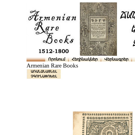
Որոնում
Հեղինակներ
Վերնագրեր
Armenian Rare Books
ԱՌԱՆՁՆԱՑՆԵԼ
ՉԳՈՒՆԱՓՈԽԵԼ