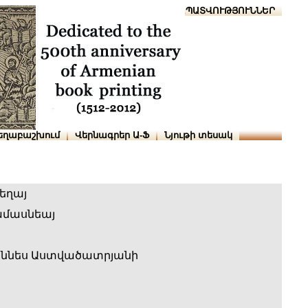
Տուն
Օգնություն
ՆԱԽԱՊԱՏՎՈՒԹՅՈՒՆՆԵՐ
եղաբաշխում
Վերնագրեր Ա-Ֆ
Նյութի տեսակ
եղայ
ամասնեայ
աննես Աստվածատրյանի