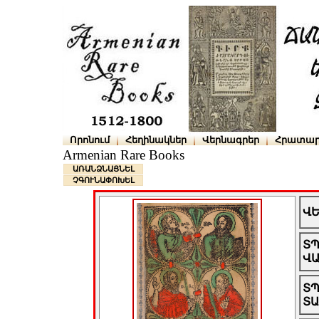
Որոնում
Հեղինակներ
Վերնագրեր
Հրատար
Armenian Rare Books
ԱՌԱՆՁՆԱՑՆԵԼ
ՉԳՈՒՆԱՓՈԽԵԼ
Վ
Տ
Վ
Տ
Տ