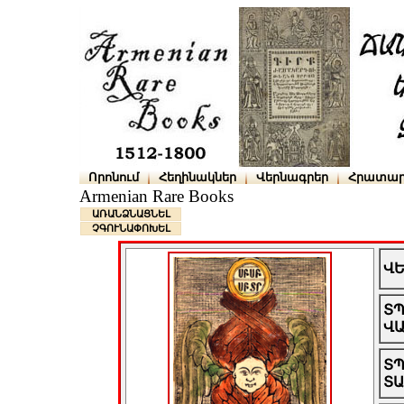
Որոնում
Հեղինակներ
Վերնագրեր
Հրատար
Armenian Rare Books
ԱՌԱՆՁՆԱՑՆԵԼ
ՉԳՈՒՆԱՓՈԽԵԼ
Վ
Տ
Վ
Տ
Տ