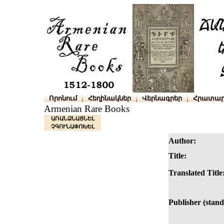
Որոնում
Հեղինակներ
Վերնագրեր
Հրատար
Armenian Rare Books
ԱՌԱՆՁՆԱՑՆԵԼ
ՉԳՈՒՆԱՓՈԽԵԼ
Author:
Title:
Translated Title
Publisher (stand