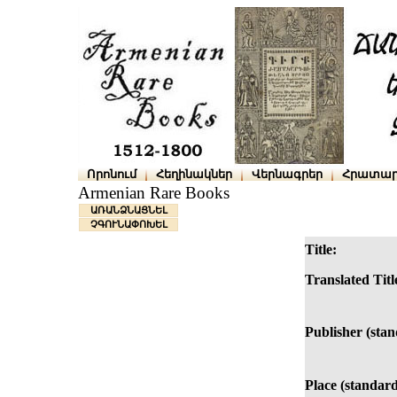
Որոնում
Հեղինակներ
Վերնագրեր
Հրատար
Armenian Rare Books
ԱՌԱՆՁՆԱՑՆԵԼ
ՉԳՈՒՆԱՓՈԽԵԼ
Title:
Translated Titl
Publisher (stan
Place (standard