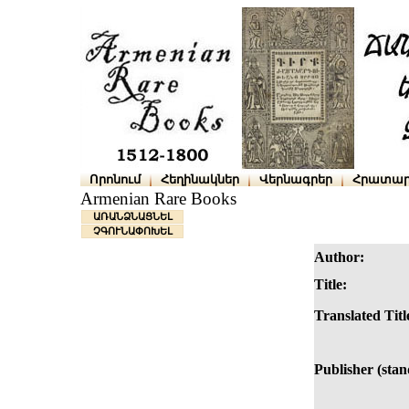
Որոնում
Հեղինակներ
Վերնագրեր
Հրատար
Armenian Rare Books
ԱՌԱՆՁՆԱՑՆԵԼ
ՉԳՈՒՆԱՓՈԽԵԼ
Author:
Title:
Translated Titl
Publisher (stan