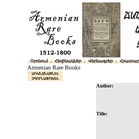
Որոնում
Հեղինակներ
Վերնագրեր
Հրատար
Armenian Rare Books
ԱՌԱՆՁՆԱՑՆԵԼ
ՉԳՈՒՆԱՓՈԽԵԼ
Author:
Title: