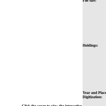
File size:
Holdings:
Year and Place
Digitization:
Click the cover to view the interactive