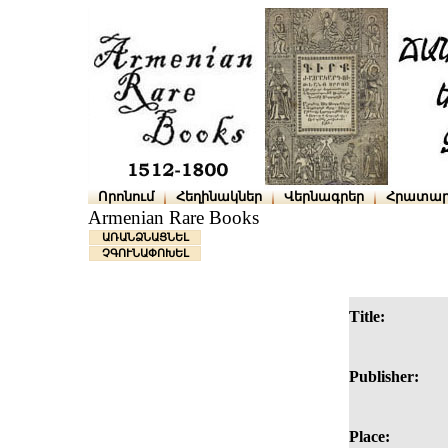
Որոնում
Հեղինակներ
Վերնագրեր
Հրատար
Armenian Rare Books
ԱՌԱՆՁՆԱՑՆԵԼ
ՉԳՈՒՆԱՓՈԽԵԼ
Title:
Publisher:
Place: