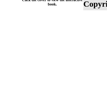
Copyri
book.