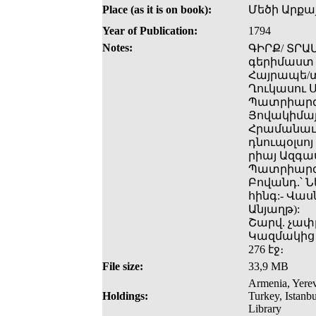
Place (as it is on book):
Մեծի Արքա
Year of Publication:
1794
Notes:
ԳԻՐՔ/ ՏՐԱ
գերիմաստ Վ
Հայրապե/տո
Ղուկասու Ս
Պատրիարգու
Յովակիմայ
Հրամանաւ/
դնուպօլսոյ
րիայ Ազգա
Պատրիարգի
Բովանդ.՝ Ն
հինգ:- Վա
Անյաղթ):
Շարվ. չափը՝
Կազմակից 
276 էջ։
File size:
33,9 MB
Armenia, Yerev
Holdings:
Turkey, Istanb
Library