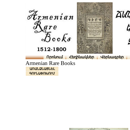
Որոնում
Հեղինակներ
Վերնագրեր
Armenian Rare Books
ԱՌԱՆՁՆԱՑՆԵԼ
ԳՈՒՆԱՓՈԽՈՒՄ