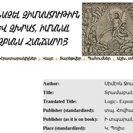
Հրատարակիչներ
Վայր
Տարեթվեր
Պահումներ
Աշխ․ տ
Author:
Սիմէոն Ջու
Title:
Տրամաբանո
Translated Title:
Logic:- Expos
Publisher (standardized):
տպ. Հովհա
Publisher (as it is on book):
Ի տպարանի
Place (standardized):
Կ. Պոլիս