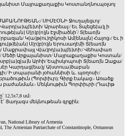
յանիստ Մայրաքաղաքիս Կոստանդնուպօլսոյ
ՄԱԲԱ/ՆՈՒԹԵԱՆ:/ ՍԻՄԷՕՆԻ Ջուղայեցւոյ/
արդ[ա]պ[ե]տի/ Արարեալ:/ Եւ Տպեցե[ա]լ ի
ւթե[ան] Ս[ր]բ[ո]յն Էջմիածնի՝/ Տ[եառ]ն
րբազան/ Կ[ա]թ[ու]ղիկոսի Ամ[ենայն] Հայոց։/ Եւ ի
[թ]ե[ան] Ս[ր]բ[ո]յն Երուսաղէմի Տ[եառ]ն
/ Մաքրափայլ Վ[ա]րդ[ա]պ[ե]տի:/ Վեհափառ
 Մեծի Արքայանիստ/ Մայրաքաղաքիս Կոստան­/
 սրբ[ա]զ[ա]ն Արհի/ Եպիսկոպոսի Տ[եառ]ն Զաքա/
սէր Կարդաց[եա]լ/ Ա[ստուա]ծաբան
:/ Ի տպարանի յօհաննիսի և. պօղոսի:/
երածութիւն (Պորփիւր); Գիրք էակաց:- Առածք
սն բաժանման:- Մեկնութիւն Պորփիւրի (Դաւիթ
 12,5x7,8 սմ։
է՝ Յաղագս մեկնութեան գրքին:
an, National Library of Armenia
ul, The Armenian Patriarchate of Constantinople, Ormanean