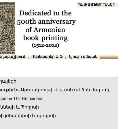
Տուն
Օգնություն
ՆԱԽԱՊԱՏՎՈՒԹՅՈՒՆՆԵՐ
եղաբաշխում
Վերնագրեր Ա-Ֆ
Նյութի տեսակ
ղայեցի
ւթիւն:- Արտադրութիւն վասն անձին մարդոյ
ition on The Human Soul
ննեսի և Պողոսի
 յօհաննիսի և պօղոսի