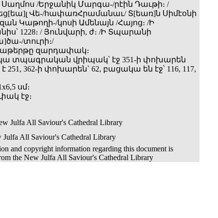
 Սաղմոս /Երջանիկ Մարգա-/րէին Դաւթի։ /
ց[եա]լ Վե-/հափառՀրամանաւ/ Տ[եառ]ն Սիմէօնի
զան Կաթողի-/կոսի Ամենայն /Հայոց։ /Ի
իս՝ 1228։ / Յունվարի, ժ։ /Ի Տպարանի
]ծա-/տուրի։/
սաթերթը զարդափակ։
 կա տպագրական վրիպակ՝ էջ 351-ի փոխարեն
 251, 362-ի փոխարեն` 62, բացակա են էջ՝ 116, 117,
x6,5 սմ։
փակ էջ։
ew Julfa All Saviour's Cathedral Library
Julfa All Saviour's Cathedral Library
on and copyright information regarding this document is
from the New Julfa All Saviour's Cathedral Library