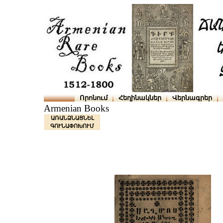
Որոնում
Հեղինակներ
Վերնագրեր
Armenian Books
ԱՌԱՆՁՆԱՑՆԵԼ
ԳՈՒՆԱՓՈԽՈՒՄ