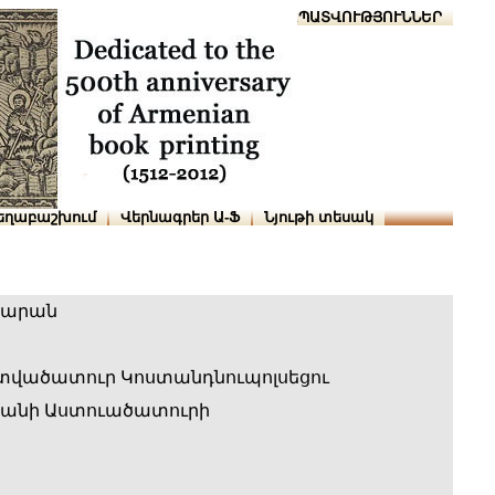
Տուն
Օգնություն
ՆԱԽԱՊԱՏՎՈՒԹՅՈՒՆՆԵՐ
եղաբաշխում
Վերնագրեր Ա-Ֆ
Նյութի տեսակ
սարան
տվածատուր Կոստանդնուպոլսեցու
անի Աստուածատուրի