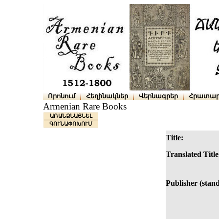
Որոնում
Հեղինակներ
Վերնագրեր
Հրատար
Armenian Rare Books
ԱՌԱՆՁՆԱՑՆԵԼ
ԳՈՒՆԱՓՈԽՈՒՄ
Title:
Translated Title
Publisher (stan