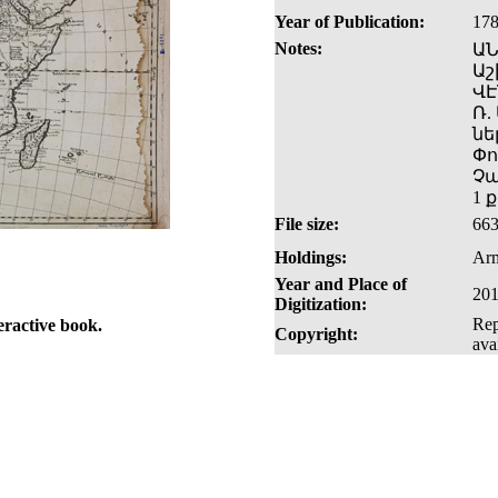
Year of Publication:
17
Notes:
ԱՆ
Աշ
ՎԷ
Ռ.
նե
Փո
Չա
1 
File size:
66
Holdings:
Arm
Year and Place of
201
Digitization:
Rep
eractive book.
Copyright:
ava