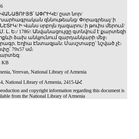
86
ՎԱՆԱՑՈՒՅՑ՝ ԱՓՐԻԿԷ/ ըստ նոր/
խարհագրական զննութեանց/ Փորագրեալ/ ի
ՆԷՏՒԿ/ Ի Վանս սրբոյն ղազարու/ ի թուիս մերում/
 Մ. Լ. Ե։/ 1786/: Անվանացույցը գտնվում է քարտեզի
րքևի ձախ անկյունում զարդանկարի մեջ։
րագր. Եղիա Էնտազյան: Մասշտաբը` նշված չէ։
փը՝ 79x57 սմ։
քարտեզ:
3 KB
enia, Yerevan, National Library of Armenia
4, National Library of Armenia, 2415-ԱՀ
roduction and copyright information regarding this document is
ilable from the National Library of Armenia