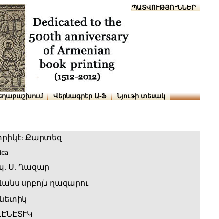
Տուն
Օգնություն
ՆԱԽԱՊԱՏՎՈՒԹՅՈՒՆՆԵՐ
եղաբաշխում
Վերնագրեր Ա-Ֆ
Նյութի տեսակ
րիկէ։ Քարտեզ
ica
. Ս. Ղազար
Վանս սրբոյն ղազարու
նետիկ
ՎԷՆԷՏՒԿ