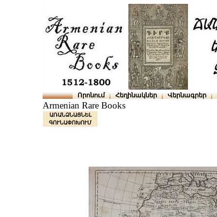
Որոնում
Հեղինակներ
Վերնագրեր
Armenian Rare Books
ԱՌԱՆՁՆԱՑՆԵԼ
ԳՈՒՆԱՓՈԽՈՒՄ