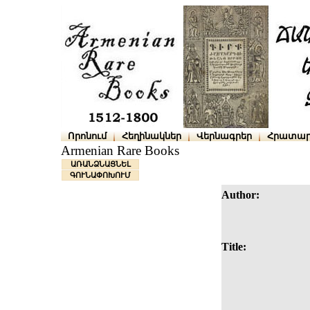
Որոնում
Հեղինակներ
Վերնագրեր
Հրատար
Armenian Rare Books
ԱՌԱՆՁՆԱՑՆԵԼ
ԳՈՒՆԱՓՈԽՈՒՄ
Author:
Title: