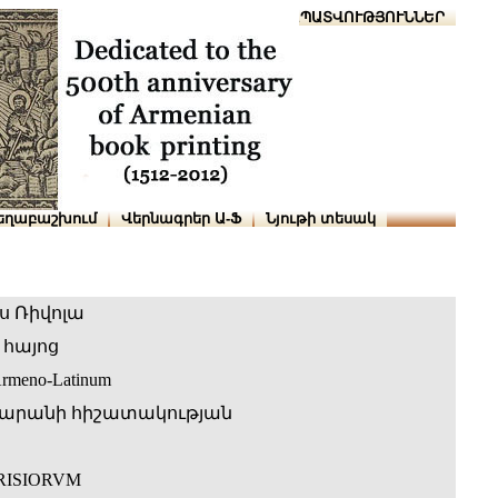
Տուն
Օգնություն
ՆԱԽԱՊԱՏՎՈՒԹՅՈՒՆՆԵՐ
եղաբաշխում
Վերնագրեր Ա-Ֆ
Նյութի տեսակ
ս Ռիվոլա
հայոց
Armeno-Latinum
արանի հիշատակության
RISIORVM