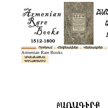
Որոնում
Հեղինակներ
Վերնագրեր
Armenian Rare Books
ԱՌԱՆՁՆԱՑՆԵԼ
ԳՈՒՆԱՓՈԽՈՒՄ