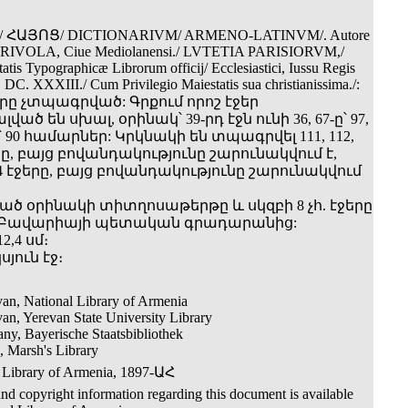
ՀԱՅՈՑ/ DICTIONARIVM/ ARMENO-LATINVM/. Autore
IVOLA, Ciue Mediolanensi./ LVTETIA PARISIORVM,/
atis Typographicæ Librorum officij/ Ecclesiastici, Iussu Regis
. DC. XXXIII./ Cum Privilegio Maiestatis sua christianissima./:
էջերը չտպագրված: Գրքում որոշ էջեր
ծ են սխալ, օրինակ՝ 39-րդ էջն ունի 36, 67-ը՝ 97,
0-ը՝ 90 համարներ: Կրկնակի են տպագրվել 111, 112,
ջերը, բայց բովանդակությունը շարունակվում է,
44 էջերը, բայց բովանդակությունը շարունակվում
ծ օրինակի տիտղոսաթերթը և սկզբի 8 չհ. էջերը
ն Բավարիայի պետական գրադարանից:
2,4 սմ։
կսյուն էջ։
an, National Library of Armenia
an, Yerevan State University Library
y, Bayerische Staatsbibliothek
, Marsh's Library
 Library of Armenia, 1897-ԱՀ
nd copyright information regarding this document is available