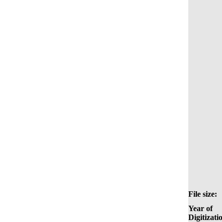
File size:
Year of
Digitizati