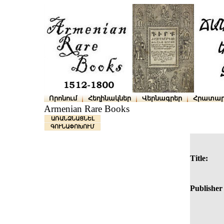
Որոնում
Հեղինակներ
Վերնագրեր
Հրատար
Armenian Rare Books
ԱՌԱՆՁՆԱՑՆԵԼ
ԳՈՒՆԱՓՈԽՈՒՄ
Title:
Publisher 