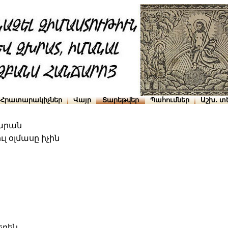
Հրատարակիչներ
Վայր
Տարեթվեր
Պահումներ
Աշխ․ տ
արան
ւլ օլմասը իչին
երեն