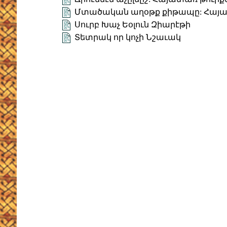
Մտածական աղօթք քիթապը: Հայա
Սուրբ Խաչ Եօլուն Զիարէթի
Տետրակ որ կոչի Նշաւակ