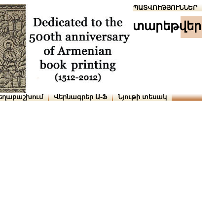
Տուն
Օգնություն
ՆԱԽԱՊԱՏՎՈՒԹՅՈՒՆՆԵՐ
տարեթվեր
եղաբաշխում
Վերնագրեր Ա-Ֆ
Նյութի տեսակ