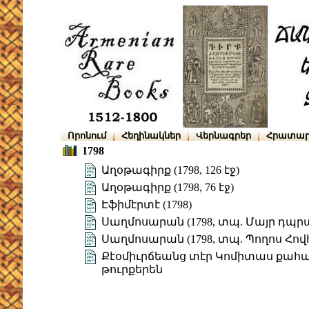
Որոնում
Հեղինակներ
Վերնագրեր
Հրատար
1798
Աղօթագիրք (1798, 126 էջ)
Աղօթագիրք (1798, 76 էջ)
Էֆիմէրտէ (1798)
Սաղմոսարան (1798, տպ. Մայր դպ
Սաղմոսարան (1798, տպ. Պողոս Հո
Քէօմիւրճեանց տէր Կոմիտաս քահա
թուրքերեն