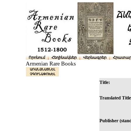
Որոնում
Հեղինակներ
Վերնագրեր
Հրատար
Armenian Rare Books
ԱՌԱՆՁՆԱՑՆԵԼ
ՉԳՈՒՆԱՓՈԽԵԼ
Title:
Translated Title
Publisher (stan