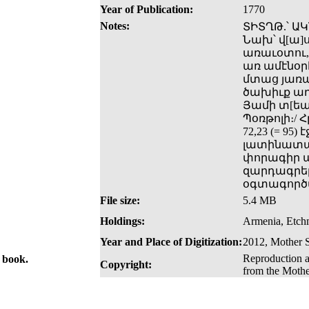
Year of Publication:
1770
Notes:
ՏԻՏՂԹ.՝ ԱԿ
Նախ՝ վ[ա]ս
առաւօտու, 
առ ամէնօրհն
մտաց յառա
ծախիւք աղ
Յամի տ[եառ
Պօռթոլի։/
72,23 (= 9
լատինատառ
փորագիր պ
զարդագրեր
օգտագործվ
File size:
5.4 MB
Holdings:
Armenia, Etch
Year and Place of Digitization:
2012, Mother 
Reproduction a
e book.
Copyright:
from the Mothe