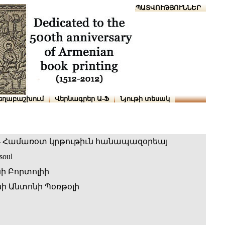
Տուն
Օգնություն
ՆԱԽԱՊԱՏՎՈՒԹՅՈՒՆՆԵՐ
եղաբաշխում
Վերնագրեր Ա-Ֆ
Նյութի տեսակ
յ:- Համառօտ կրթութիւն հանապազօրեայ
soul
ի Բորտոլիի
 Անտոնի Պօռթօլի