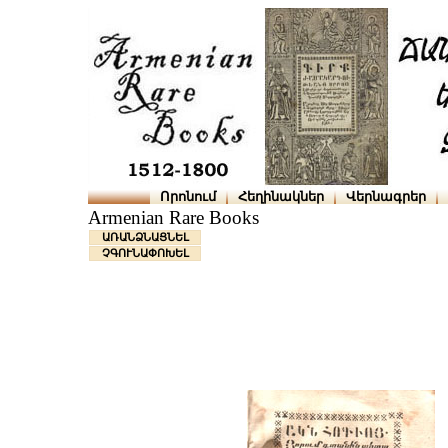
Որոնում
Հեղինակներ
Վերնագրեր
Armenian Rare Books
ԱՌԱՆՁՆԱՑՆԵԼ
ՉԳՈՒՆԱՓՈԽԵԼ