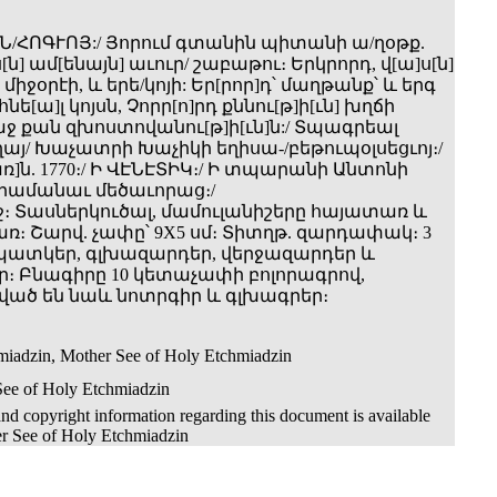
Ն/ՀՈԳՒՈՅ:/ Յորում գտանին պիտանի ա­/ղօթք.
[ն] ամ[ենայն] աւուր/ շաբաթու։ Երկրորդ, վ[ա]ս[ն]
միջօրէի, և երե­/կոյի: Եր[րոր]դ՝ մաղթանք՝ և երգ
ե[ա]լ կոյսն, Չորր[ո]րդ քննու[թ]ի[ւն] խղճի
ջ քան զխոստովանու[թ]ի[ւն]ն:/ Տպագրեալ
այ/ Խաչատրի Խաչիկի եղիսա-/բեթուպօլսեցւոյ։/
]ն. 1770։/ Ի ՎԷՆԷՏԻԿ։/ Ի տպարանի Անտոնի
 Հրամանաւ մեծաւորաց։/
5) էջ։ Տասներկուծալ, մամուլանիշերը հայատառ և
։ Շարվ. չափը՝ 9X5 սմ։ Տիտղթ. զարդափակ։ 3
ատկեր, գլխազարդեր, վերջազարդեր և
։ Բնագիրը 10 կետաչափի բոլորագրով,
ած են նաև նոտրգիր և գլխագրեր։
miadzin, Mother See of Holy Etchmiadzin
See of Holy Etchmiadzin
nd copyright information regarding this document is available
r See of Holy Etchmiadzin