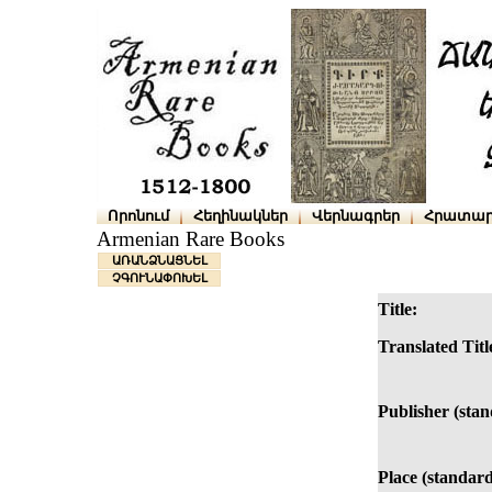
Որոնում
Հեղինակներ
Վերնագրեր
Հրատար
Armenian Rare Books
ԱՌԱՆՁՆԱՑՆԵԼ
ՉԳՈՒՆԱՓՈԽԵԼ
Title:
Translated Titl
Publisher (stan
Place (standard