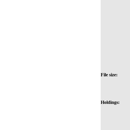
File size:
Holdings: