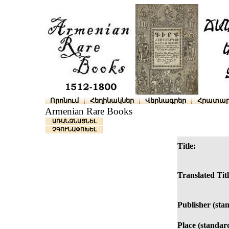
Որոնում
Հեղինակներ
Վերնագրեր
Հրատար
Armenian Rare Books
ԱՌԱՆՁՆԱՑՆԵԼ
ՉԳՈՒՆԱՓՈԽԵԼ
Title:
Translated Titl
Publisher (sta
Place (standar